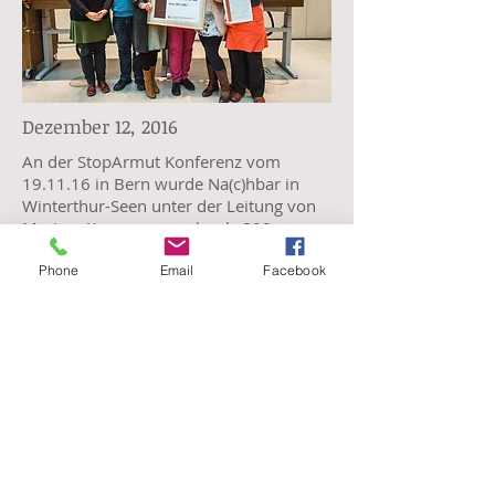
Dezember 12, 2016
An der StopArmut Konferenz vom
19.11.16 in Bern wurde Na(c)hbar in
Winterthur-Seen unter der Leitung von
Myriam Krauer vor mehr als 800
Teilnehmern ein Preis in der Kategorie
„Projekt“ verliehen!
Phone
Email
Facebook
Als Zeichen der Anerkennung gab es
eine Urkunde und CHF 1000.- als
Preisgeld.
Kontakt
myriam.krauer@om.org
© Januar 2026
by Rebekka Ochsner