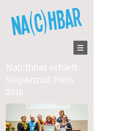
Na(c)hbar erhielt
StopArmut Preis
2016